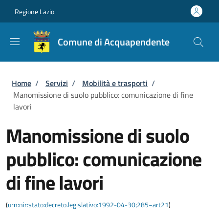
Salta al contenuto principale
Skip to footer content
Regione Lazio
Comune di Acquapendente
Briciole di pane
Home
/
Servizi
/
Mobilità e trasporti
/
Manomissione di suolo pubblico: comunicazione di fine
lavori
Manomissione di suolo
pubblico: comunicazione
di fine lavori
(
urn:nir:stato:decreto.legislativo:1992-04-30;285~art21
)