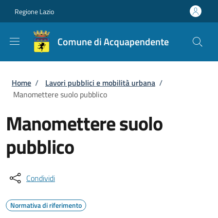
Salta al contenuto principale
Skip to footer content
Regione Lazio
Comune di Acquapendente
Briciole di pane
Home
/
Lavori pubblici e mobilità urbana
/
Manomettere suolo pubblico
Manomettere suolo
pubblico
Condividi
Normativa di riferimento