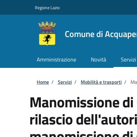
Salta al contenuto principale
Skip to footer content
Regione Lazio
Comune di Acquape
Amministrazione
Novità
Servizi
Briciole di pane
Home
/
Servizi
/
Mobilità e trasporti
/
Man
Manomissione di 
rilascio dell'autor
manomissione di 