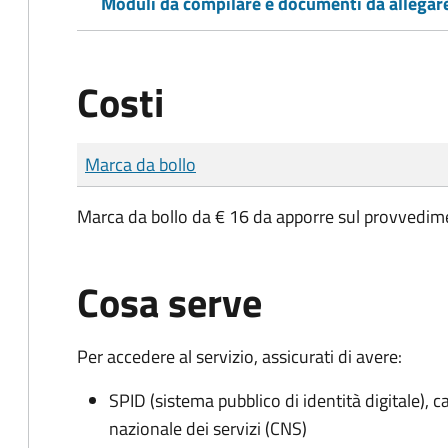
Moduli da compilare e documenti da allegar
Costi
Tipo di pagamento
Importo
Marca da bollo
Marca da bollo da € 16 da apporre sul provvedime
Cosa serve
Per accedere al servizio, assicurati di avere:
SPID (sistema pubblico di identità digitale), ca
nazionale dei servizi (CNS)