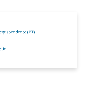
 Acquapendente (VT)
.it