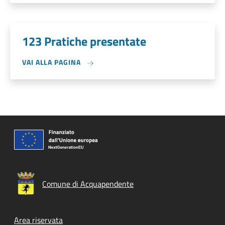
123 Pratiche presentate
VAI ALLA PAGINA
Comune di Acquapendente
Footer menu
Area riservata