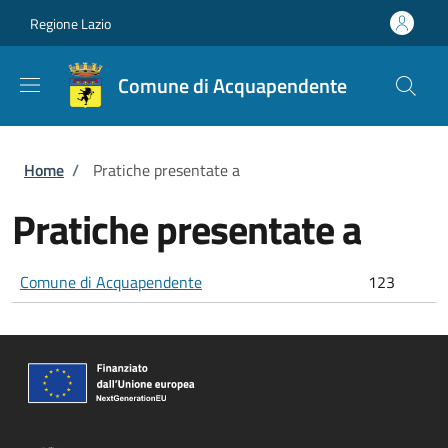
Salta al contenuto principale
Skip to footer content
Regione Lazio
Comune di Acquapendente
Briciole di pane
Home
/
Pratiche presentate a
Pratiche presentate a
Comune di Acquapendente
123