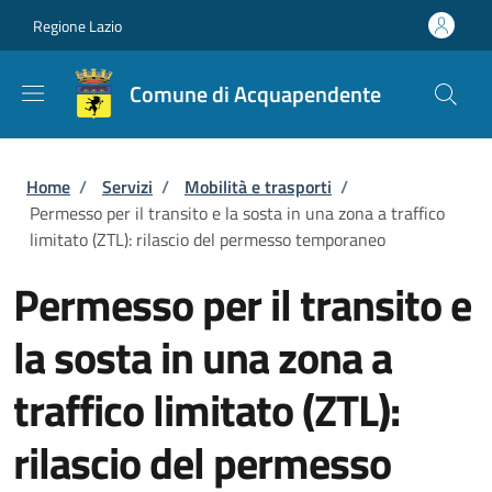
Salta al contenuto principale
Skip to footer content
Regione Lazio
Comune di Acquapendente
Briciole di pane
Home
/
Servizi
/
Mobilità e trasporti
/
Permesso per il transito e la sosta in una zona a traffico
limitato (ZTL): rilascio del permesso temporaneo
Permesso per il transito e
la sosta in una zona a
traffico limitato (ZTL):
rilascio del permesso