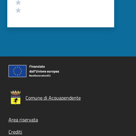
Valuta 2 stelle su 5
Valuta 1 stelle su 5
Comune di Acquapendente
Footer menu
Area riservata
Crediti