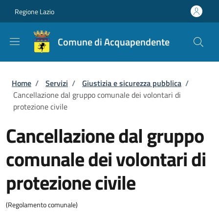
Salta al contenuto principale
Skip to footer content
Regione Lazio
Comune di Acquapendente
Briciole di pane
Home
/
Servizi
/
Giustizia e sicurezza pubblica
/
Cancellazione dal gruppo comunale dei volontari di
protezione civile
Cancellazione dal gruppo
comunale dei volontari di
protezione civile
(Regolamento comunale)