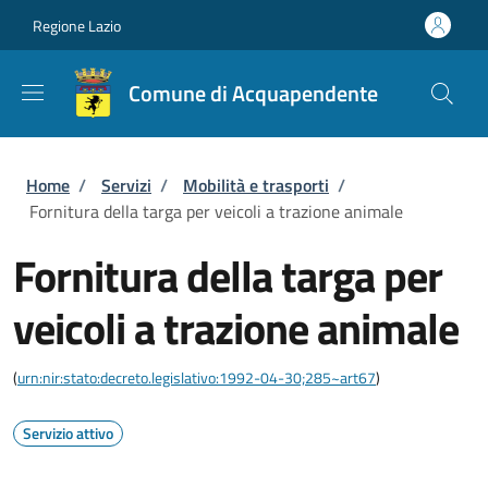
Salta al contenuto principale
Skip to footer content
Regione Lazio
Comune di Acquapendente
Briciole di pane
Home
/
Servizi
/
Mobilità e trasporti
/
Fornitura della targa per veicoli a trazione animale
Fornitura della targa per
veicoli a trazione animale
(
urn:nir:stato:decreto.legislativo:1992-04-30;285~art67
)
Servizio attivo