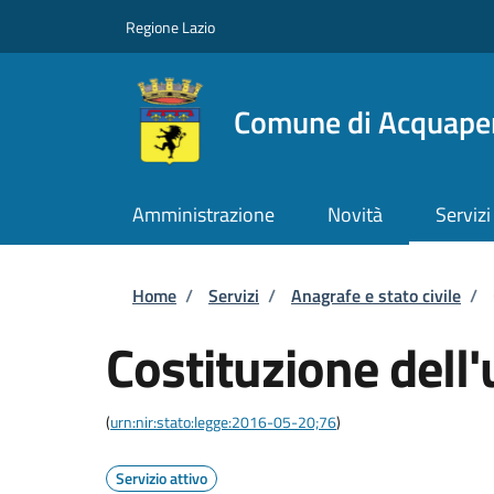
Salta al contenuto principale
Skip to footer content
Regione Lazio
Comune di Acquape
Amministrazione
Novità
Servizi
Briciole di pane
Home
/
Servizi
/
Anagrafe e stato civile
/
Costituzione dell'
(
urn:nir:stato:legge:2016-05-20;76
)
Servizio attivo