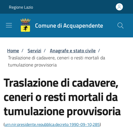
Salta al contenuto principale
Skip to footer content
Regione Lazio
Comune di Acquapendente
Briciole di pane
Home
/
Servizi
/
Anagrafe e stato civile
/
Traslazione di cadavere, ceneri o resti mortali da
tumulazione provvisoria
Traslazione di cadavere,
ceneri o resti mortali da
tumulazione provvisoria
(
urn:nir:presidente.repubblica:decreto:1990-09-10;285
)