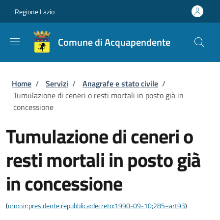
Salta al contenuto principale
Skip to footer content
Regione Lazio
Comune di Acquapendente
Briciole di pane
Home
/
Servizi
/
Anagrafe e stato civile
/
Tumulazione di ceneri o resti mortali in posto già in
concessione
Tumulazione di ceneri o
resti mortali in posto già
in concessione
(
urn:nir:presidente.repubblica:decreto:1990-09-10;285~art93
)