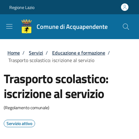
Salta al contenuto principale
Skip to footer content
Regione Lazio
Comune di Acquapendente
Briciole di pane
Home
/
Servizi
/
Educazione e formazione
/
Trasporto scolastico: iscrizione al servizio
Trasporto scolastico:
iscrizione al servizio
(Regolamento comunale)
Servizio attivo