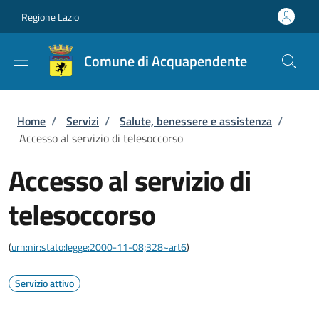
Salta al contenuto principale
Skip to footer content
Regione Lazio
Comune di Acquapendente
Briciole di pane
Home
/
Servizi
/
Salute, benessere e assistenza
/
Accesso al servizio di telesoccorso
Accesso al servizio di
telesoccorso
(
urn:nir:stato:legge:2000-11-08;328~art6
)
Servizio attivo