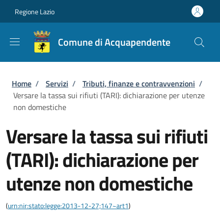
Salta al contenuto principale
Skip to footer content
Regione Lazio
Comune di Acquapendente
Briciole di pane
Home
/
Servizi
/
Tributi, finanze e contravvenzioni
/
Versare la tassa sui rifiuti (TARI): dichiarazione per utenze
non domestiche
Versare la tassa sui rifiuti
(TARI): dichiarazione per
utenze non domestiche
(
urn:nir:stato:legge:2013-12-27;147~art1
)