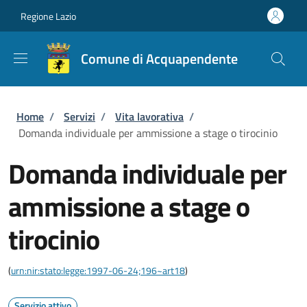
Salta al contenuto principale
Skip to footer content
Regione Lazio
Comune di Acquapendente
Briciole di pane
Home
/
Servizi
/
Vita lavorativa
/
Domanda individuale per ammissione a stage o tirocinio
Domanda individuale per
ammissione a stage o
tirocinio
(
urn:nir:stato:legge:1997-06-24;196~art18
)
Servizio attivo