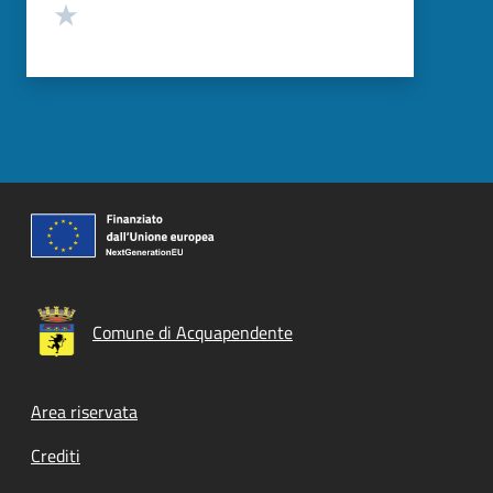
Valuta 1 stelle su 5
Comune di Acquapendente
Footer menu
Area riservata
Crediti