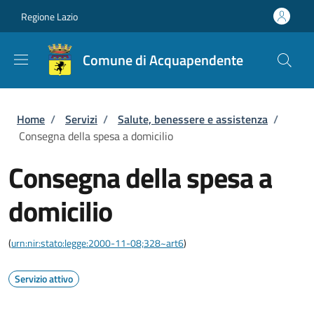
Salta al contenuto principale
Skip to footer content
Regione Lazio
Comune di Acquapendente
Briciole di pane
Home
/
Servizi
/
Salute, benessere e assistenza
/
Consegna della spesa a domicilio
Consegna della spesa a
domicilio
(
urn:nir:stato:legge:2000-11-08;328~art6
)
Servizio attivo