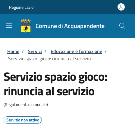
Salta al contenuto principale
Skip to footer content
Regione Lazio
Comune di Acquapendente
Briciole di pane
Home
/
Servizi
/
Educazione e formazione
/
Servizio spazio gioco: rinuncia al servizio
Servizio spazio gioco:
rinuncia al servizio
(Regolamento comunale)
Servizio non attivo