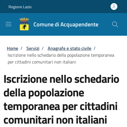
Salta al contenuto principale
Skip to footer content
Regione Lazio
Comune di Acquapendente
Briciole di pane
Home
/
Servizi
/
Anagrafe e stato civile
/
Iscrizione nello schedario della popolazione temporanea
per cittadini comunitari non italiani
Iscrizione nello schedario
della popolazione
temporanea per cittadini
comunitari non italiani