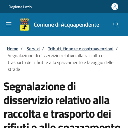
Salta al contenuto principale
Skip to footer content
Regione Lazio
Comune di Acquapendente
Briciole di pane
Home
/
Servizi
/
Tributi, finanze e contravvenzioni
/
Segnalazione di disservizio relativo alla raccolta e
trasporto dei rifiuti e allo spazzamento e lavaggio delle
strade
Segnalazione di
disservizio relativo alla
raccolta e trasporto dei
rifiuti e allo spazzamento