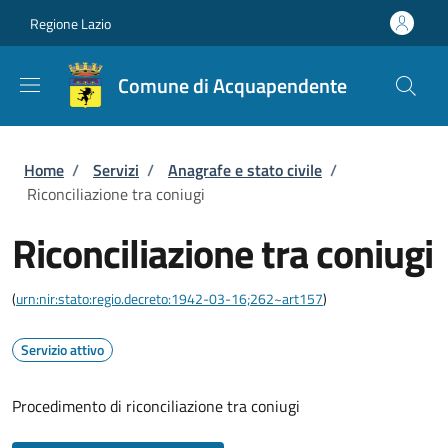
Salta al contenuto principale
Skip to footer content
Regione Lazio
Comune di Acquapendente
Briciole di pane
Home
/
Servizi
/
Anagrafe e stato civile
/
Riconciliazione tra coniugi
Riconciliazione tra coniugi
(
urn:nir:stato:regio.decreto:1942-03-16;262~art157
)
Servizio attivo
Procedimento di riconciliazione tra coniugi