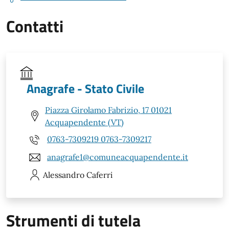
Contatti
Anagrafe - Stato Civile
Piazza Girolamo Fabrizio, 17 01021
Acquapendente (VT)
0763-7309219 0763-7309217
anagrafe1@comuneacquapendente.it
Alessandro
Caferri
Strumenti di tutela