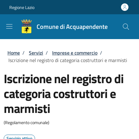
Salta al contenuto principale
Skip to footer content
Regione Lazio
Comune di Acquapendente
Briciole di pane
Home
/
Servizi
/
Imprese e commercio
/
Iscrizione nel registro di categoria costruttori e marmisti
Iscrizione nel registro di
categoria costruttori e
marmisti
(Regolamento comunale)
Servizio attivo