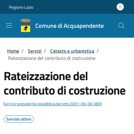
Salta al contenuto principale
Skip to footer content
Regione Lazio
Comune di Acquapendente
Briciole di pane
Home
/
Servizi
/
Catasto e urbanistica
/
Rateizzazione del contributo di costruzione
Rateizzazione del
contributo di costruzione
(
urn:nir:presidente.repubblica:decreto:2001-06-06;380
)
Servizio attivo