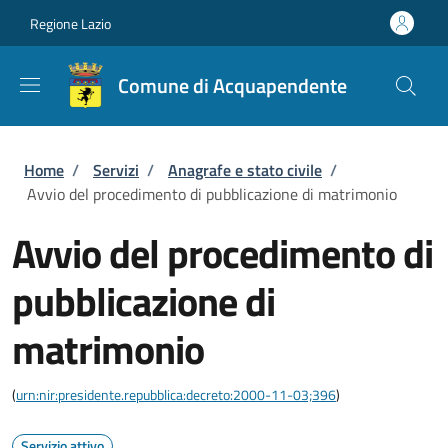
Salta al contenuto principale
Skip to footer content
Regione Lazio
Comune di Acquapendente
Briciole di pane
Home
/
Servizi
/
Anagrafe e stato civile
/
Avvio del procedimento di pubblicazione di matrimonio
Avvio del procedimento di
pubblicazione di
matrimonio
(
urn:nir:presidente.repubblica:decreto:2000-11-03;396
)
Servizio attivo