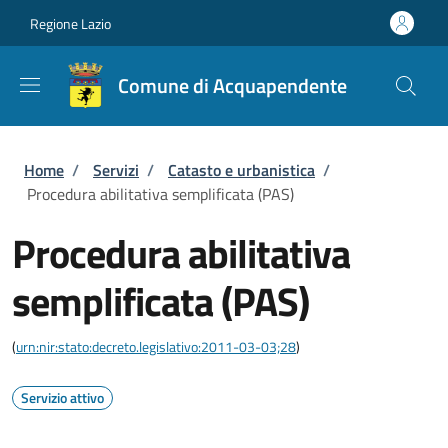
Salta al contenuto principale
Skip to footer content
Regione Lazio
Comune di Acquapendente
Briciole di pane
Home
/
Servizi
/
Catasto e urbanistica
/
Procedura abilitativa semplificata (PAS)
Procedura abilitativa
semplificata (PAS)
(
urn:nir:stato:decreto.legislativo:2011-03-03;28
)
Servizio attivo