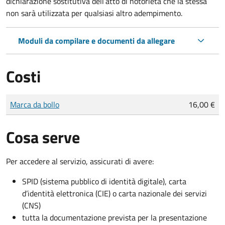
dichiarazione sostitutiva dell’atto di notorietà che la stessa
non sarà utilizzata per qualsiasi altro adempimento.
Moduli da compilare e documenti da allegare
Costi
Tipo di pagamento
Importo
Marca da bollo
16,00 €
Cosa serve
Per accedere al servizio, assicurati di avere:
SPID (sistema pubblico di identità digitale), carta
d’identità elettronica (CIE) o carta nazionale dei servizi
(CNS)
tutta la documentazione prevista per la presentazione