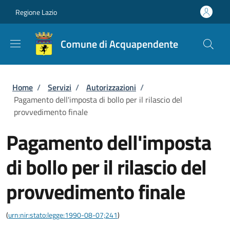
Salta al contenuto principale
Skip to footer content
Regione Lazio
Comune di Acquapendente
Briciole di pane
Home
/
Servizi
/
Autorizzazioni
/
Pagamento dell'imposta di bollo per il rilascio del
provvedimento finale
Pagamento dell'imposta
di bollo per il rilascio del
provvedimento finale
(
urn:nir:stato:legge:1990-08-07;241
)