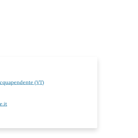
 Acquapendente (VT)
.it