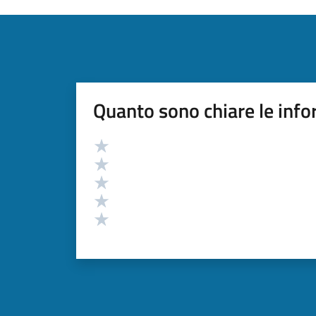
Quanto sono chiare le info
Valutazione
Valuta 5 stelle su 5
Valuta 4 stelle su 5
Valuta 3 stelle su 5
Valuta 2 stelle su 5
Valuta 1 stelle su 5