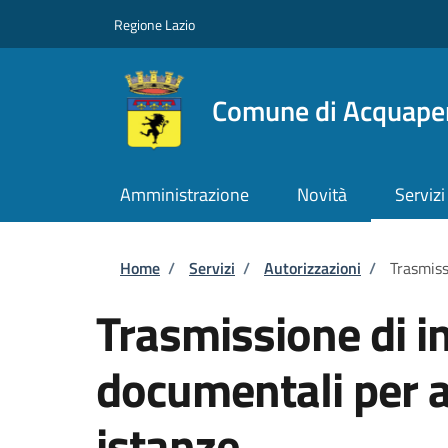
Salta al contenuto principale
Skip to footer content
Regione Lazio
Comune di Acquape
Amministrazione
Novità
Servizi
Briciole di pane
Home
/
Servizi
/
Autorizzazioni
/
Trasmiss
Trasmissione di i
documentali per al
istanze