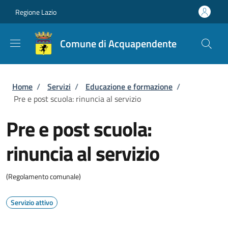
Salta al contenuto principale
Skip to footer content
Regione Lazio
Comune di Acquapendente
Briciole di pane
Home
/
Servizi
/
Educazione e formazione
/
Pre e post scuola: rinuncia al servizio
Pre e post scuola:
rinuncia al servizio
(Regolamento comunale)
Servizio attivo