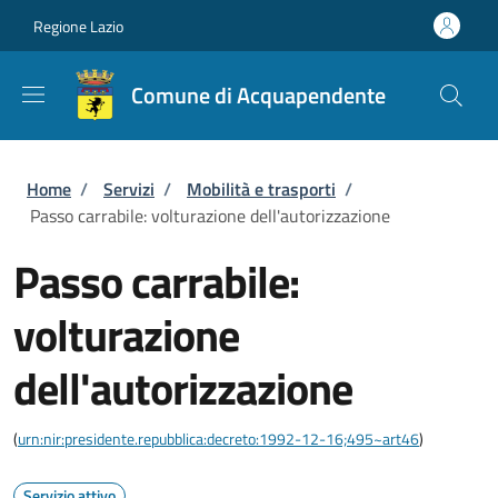
Salta al contenuto principale
Skip to footer content
Regione Lazio
Comune di Acquapendente
Briciole di pane
Home
/
Servizi
/
Mobilità e trasporti
/
Passo carrabile: volturazione dell'autorizzazione
Passo carrabile:
volturazione
dell'autorizzazione
(
urn:nir:presidente.repubblica:decreto:1992-12-16;495~art46
)
Servizio attivo