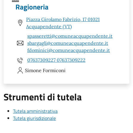
Ragioneria
Piazza Girolamo Fabrizio, 17 01021
Acquapendente (VT)
spasseretti@comuneacquapendente.it
sbargagli@comuneacquapendente.it
fdominici@comuneacquapendente.it
07637309227 07637309222
Simone
Formiconi
Strumenti di tutela
Tutela amministrativa
Tutela giurisdizionale