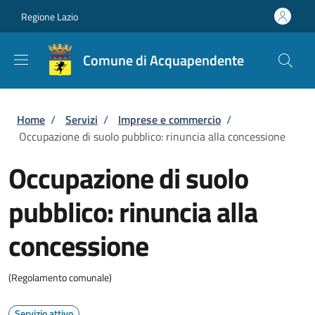
Salta al contenuto principale
Skip to footer content
Regione Lazio
Comune di Acquapendente
Briciole di pane
Home
/
Servizi
/
Imprese e commercio
/
Occupazione di suolo pubblico: rinuncia alla concessione
Occupazione di suolo
pubblico: rinuncia alla
concessione
(Regolamento comunale)
Servizio attivo