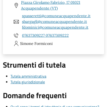
Piazza Girolamo Fabrizio, 17 01021
Acquapendente (VT)
spasseretti@comuneacquapendente.it
sbargagli@comuneacquapendente.it
fdominici@comuneacquapendente.it
07637309227 07637309222
Simone
Formiconi
Strumenti di tutela
Tutela amministrativa
Tutela giurisdizionale
Domande frequenti
Quali sono i tempi di istruttoria di una comunicazione?