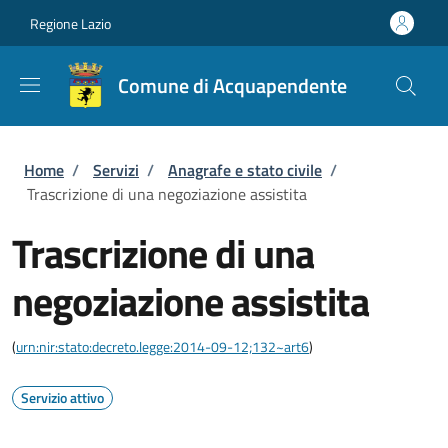
Salta al contenuto principale
Skip to footer content
Regione Lazio
Comune di Acquapendente
Briciole di pane
Home
/
Servizi
/
Anagrafe e stato civile
/
Trascrizione di una negoziazione assistita
Trascrizione di una
negoziazione assistita
(
urn:nir:stato:decreto.legge:2014-09-12;132~art6
)
Servizio attivo