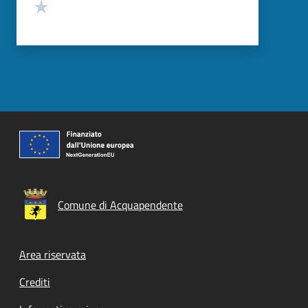
Valuta 1 stelle su 5
Comune di Acquapendente
Footer menu
Area riservata
Crediti