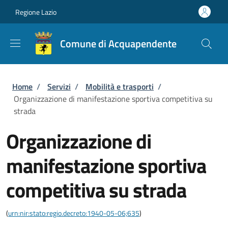
Salta al contenuto principale
Skip to footer content
Regione Lazio
Comune di Acquapendente
Briciole di pane
Home
/
Servizi
/
Mobilità e trasporti
/
Organizzazione di manifestazione sportiva competitiva su
strada
Organizzazione di
manifestazione sportiva
competitiva su strada
(
urn:nir:stato:regio.decreto:1940-05-06;635
)