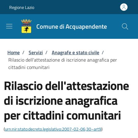
Salta al contenuto principale
Skip to footer content
Regione Lazio
Comune di Acquapendente
Briciole di pane
Home
/
Servizi
/
Anagrafe e stato civile
/
Rilascio dell'attestazione di iscrizione anagrafica per
cittadini comunitari
Rilascio dell'attestazione
di iscrizione anagrafica
per cittadini comunitari
(
urn:nir:stato:decreto.legislativo:2007-02-06;30~art9
)