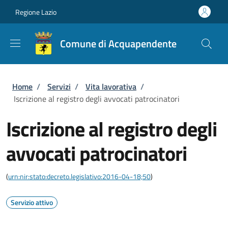
Salta al contenuto principale
Skip to footer content
Regione Lazio
Comune di Acquapendente
Briciole di pane
Home
/
Servizi
/
Vita lavorativa
/
Iscrizione al registro degli avvocati patrocinatori
Iscrizione al registro degli
avvocati patrocinatori
(
urn:nir:stato:decreto.legislativo:2016-04-18;50
)
Servizio attivo