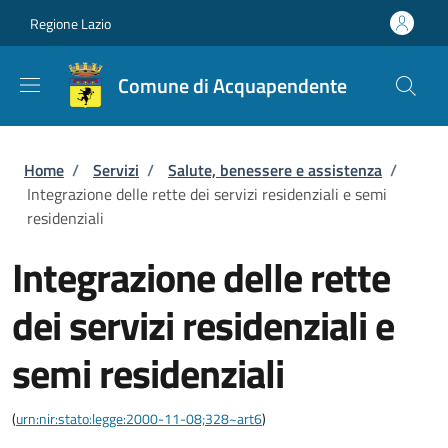
Salta al contenuto principale
Skip to footer content
Regione Lazio
Comune di Acquapendente
Briciole di pane
Home
/
Servizi
/
Salute, benessere e assistenza
/
Integrazione delle rette dei servizi residenziali e semi
residenziali
Integrazione delle rette
dei servizi residenziali e
semi residenziali
(
urn:nir:stato:legge:2000-11-08;328~art6
)