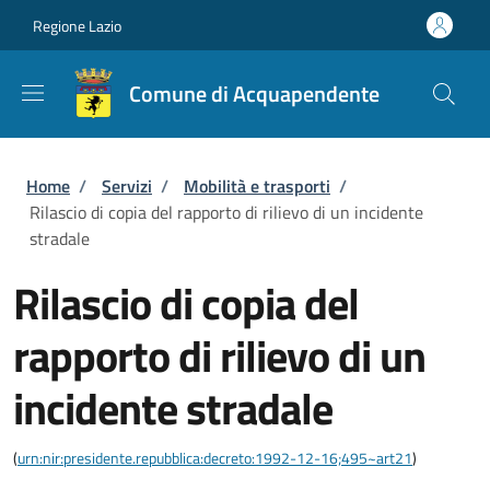
Salta al contenuto principale
Skip to footer content
Regione Lazio
Comune di Acquapendente
Briciole di pane
Home
/
Servizi
/
Mobilità e trasporti
/
Rilascio di copia del rapporto di rilievo di un incidente
stradale
Rilascio di copia del
rapporto di rilievo di un
incidente stradale
(
urn:nir:presidente.repubblica:decreto:1992-12-16;495~art21
)