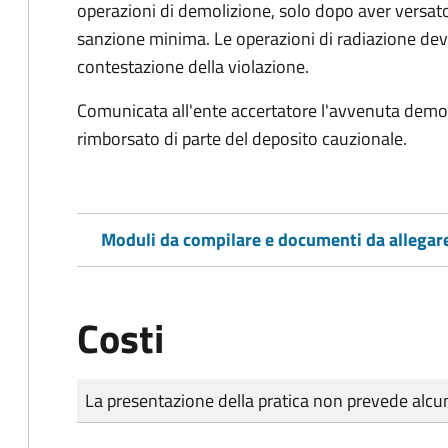
operazioni di demolizione, solo dopo aver versato
sanzione minima. Le operazioni di radiazione dev
contestazione della violazione.
Comunicata all'ente accertatore l'avvenuta demoli
rimborsato di parte del deposito cauzionale.
Moduli da compilare e documenti da allegar
Costi
Tipo di pagamento
Importo
La presentazione della pratica non prevede al