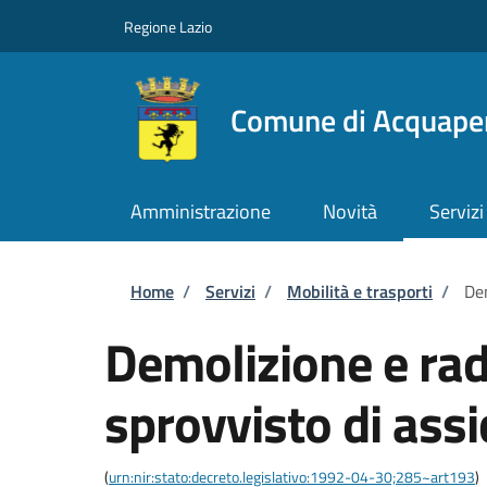
Salta al contenuto principale
Skip to footer content
Regione Lazio
Comune di Acquape
Amministrazione
Novità
Servizi
Briciole di pane
Home
/
Servizi
/
Mobilità e trasporti
/
Dem
Demolizione e rad
sprovvisto di ass
(
urn:nir:stato:decreto.legislativo:1992-04-30;285~art193
)