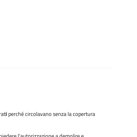
rat
i
perché circolavano senza la copertura
hiedere l'autorizzazione a demolire e