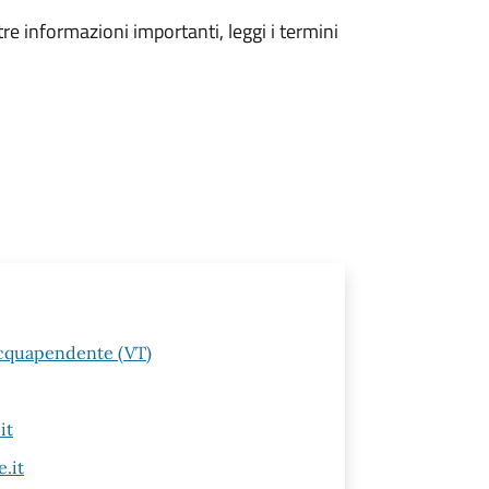
tre informazioni importanti, leggi i termini
Acquapendente (VT)
it
.it