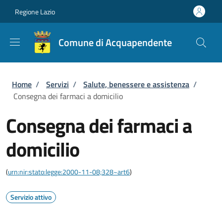
Salta al contenuto principale
Skip to footer content
Regione Lazio
Comune di Acquapendente
Briciole di pane
Home
/
Servizi
/
Salute, benessere e assistenza
/
Consegna dei farmaci a domicilio
Consegna dei farmaci a
domicilio
(
urn:nir:stato:legge:2000-11-08;328~art6
)
Servizio attivo