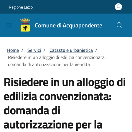
Salta al contenuto principale
Skip to footer content
Regione Lazio
Comune di Acquapendente
Briciole di pane
Home
/
Servizi
/
Catasto e urbanistica
/
Risiedere in un alloggio di edilizia convenzionata:
domanda di autorizzazione per la vendita
Risiedere in un alloggio di
edilizia convenzionata:
domanda di
autorizzazione per la