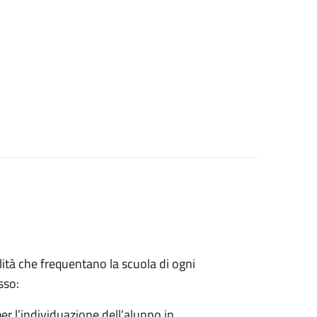
lità che frequentano la scuola di ogni
sso:
er l’individuazione dell’alunno in