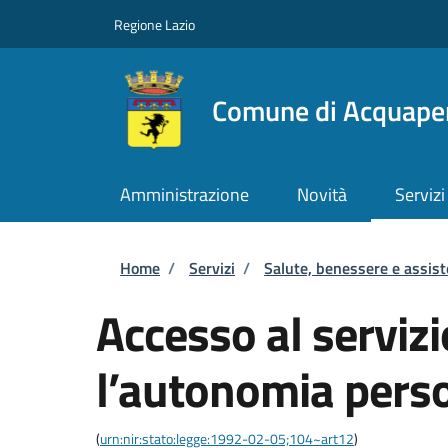
Salta al contenuto principale
Skip to footer content
Regione Lazio
Comune di Acquape
Amministrazione
Novità
Servizi
Briciole di pane
Home
/
Servizi
/
Salute, benessere e assis
Accesso al servizi
l’autonomia pers
(
urn:nir:stato:legge:1992-02-05;104~art12
)