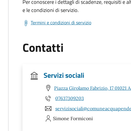
Per conoscere i dettagli di scadenze, requisiti e al
e le condizioni di servizio.
Termini e condizioni di servizio
Contatti
Servizi sociali
Piazza Girolamo Fabrizio, 17 01021
07637309203
servizisociali@comuneacquapende
Simone
Formiconi