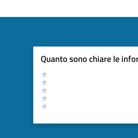
Quanto sono chiare le info
Valutazione
Valuta 5 stelle su 5
Valuta 4 stelle su 5
Valuta 3 stelle su 5
Valuta 2 stelle su 5
Valuta 1 stelle su 5