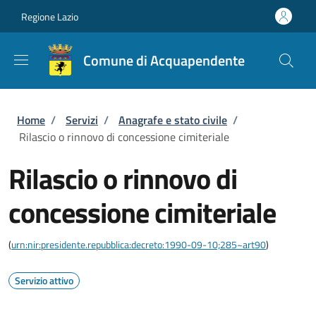
Salta al contenuto principale
Skip to footer content
Regione Lazio
Comune di Acquapendente
Briciole di pane
Home
/
Servizi
/
Anagrafe e stato civile
/
Rilascio o rinnovo di concessione cimiteriale
Rilascio o rinnovo di
concessione cimiteriale
(
urn:nir:presidente.repubblica:decreto:1990-09-10;285~art90
)
Servizio attivo