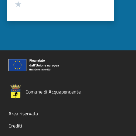
Valuta 1 stelle su 5
Comune di Acquapendente
Footer menu
Area riservata
Crediti