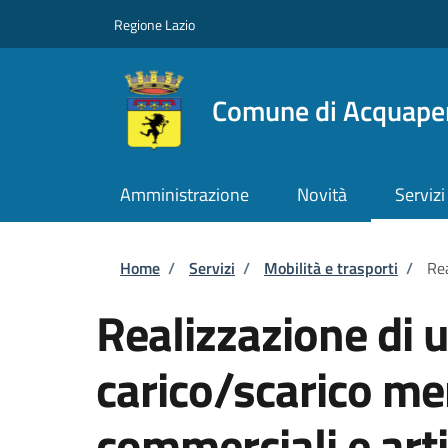
Salta al contenuto principale
Skip to footer content
Regione Lazio
Comune di Acquape
Amministrazione
Novità
Servizi
Briciole di pane
Home
/
Servizi
/
Mobilità e trasporti
/
Rea
Realizzazione di u
carico/scarico mer
commerciali e arti