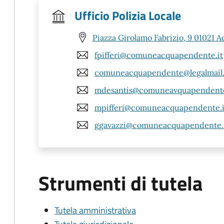
Ufficio Polizia Locale
Piazza Girolamo Fabrizio, 9 01021 
fpifferi@comuneacquapendente.it
comuneacquapendente@legalmail.
mdesantis@comuneavquapendente
mpifferi@comuneacquapendente.i
ggavazzi@comuneacquapendente.
Strumenti di tutela
Tutela amministrativa