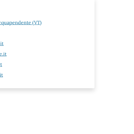
Acquapendente (VT)
it
.it
t
it