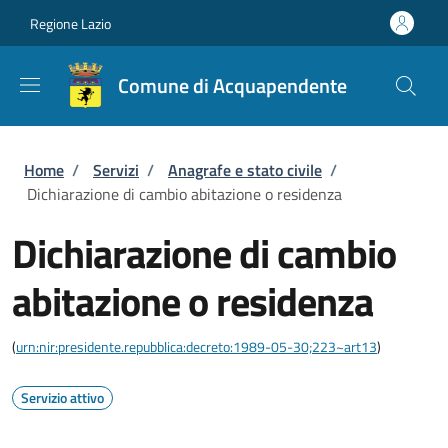
Salta al contenuto principale
Skip to footer content
Regione Lazio
Comune di Acquapendente
Briciole di pane
Home
/
Servizi
/
Anagrafe e stato civile
/
Dichiarazione di cambio abitazione o residenza
Dichiarazione di cambio
abitazione o residenza
(
urn:nir:presidente.repubblica:decreto:1989-05-30;223~art13
)
Servizio attivo