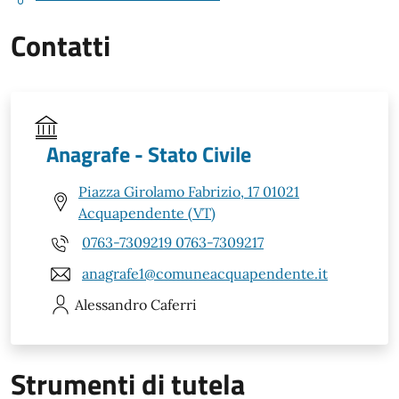
Contatti
Anagrafe - Stato Civile
Piazza Girolamo Fabrizio, 17 01021
Acquapendente (VT)
0763-7309219 0763-7309217
anagrafe1@comuneacquapendente.it
Alessandro
Caferri
Strumenti di tutela