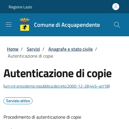
Salta al contenuto principale
Skip to footer content
Regione Lazio
Comune di Acquapendente
Briciole di pane
Home
/
Servizi
/
Anagrafe e stato civile
/
Autenticazione di copie
Autenticazione di copie
(
urn:nir:presidente.repubblica:decreto:2000-12-28;445~art18
)
Servizio attivo
Procedimento di autenticazione di copie