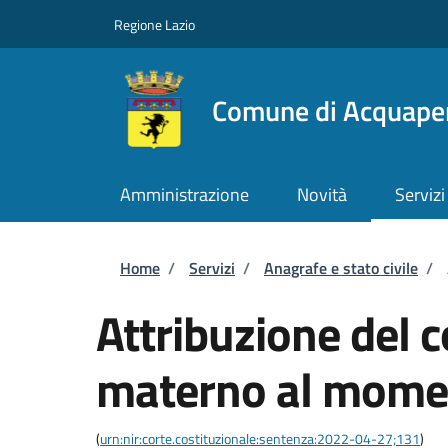
Salta al contenuto principale
Skip to footer content
Regione Lazio
Comune di Acquape
Amministrazione
Novità
Servizi
Briciole di pane
Home
/
Servizi
/
Anagrafe e stato civile
/
Attribuzione del
materno al momen
(
urn:nir:corte.costituzionale:sentenza:2022-04-27;131
)