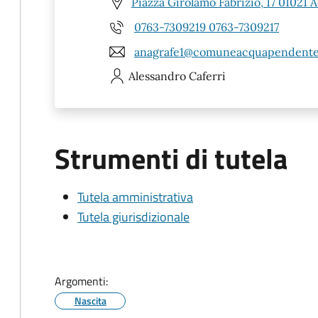
Piazza Girolamo Fabrizio, 17 01021
0763-7309219 0763-7309217
anagrafe1@comuneacquapendente.
Alessandro
Caferri
Strumenti di tutela
Tutela amministrativa
Tutela giurisdizionale
Argomenti:
Nascita