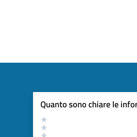
Quanto sono chiare le info
Valutazione
Valuta 5 stelle su 5
Valuta 4 stelle su 5
Valuta 3 stelle su 5