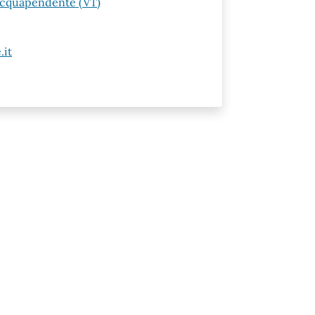
 Acquapendente (VT)
it