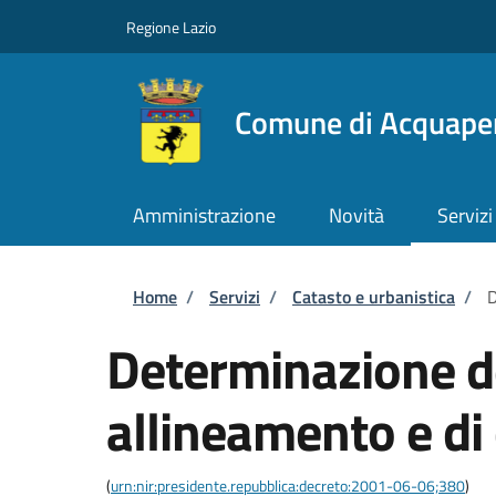
Salta al contenuto principale
Skip to footer content
Regione Lazio
Comune di Acquape
Amministrazione
Novità
Servizi
Briciole di pane
Home
/
Servizi
/
Catasto e urbanistica
/
D
Determinazione dei
allineamento e di
(
urn:nir:presidente.repubblica:decreto:2001-06-06;380
)