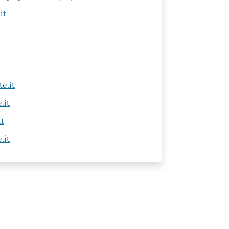
it
e.it
.it
t
.it