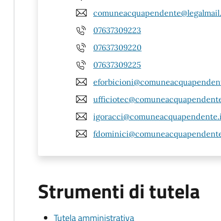
comuneacquapendente@legalmail.
07637309223
07637309220
07637309225
eforbicioni@comuneacquapendent
ufficiotec@comuneacquapendente
igoracci@comuneacquapendente.i
fdominici@comuneacquapendente
Strumenti di tutela
Tutela amministrativa