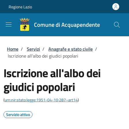
Salta al contenuto principale
Skip to footer content
Regione Lazio
Comune di Acquapendente
Briciole di pane
Home
/
Servizi
/
Anagrafe e stato civile
/
Iscrizione all'albo dei giudici popolari
Iscrizione all'albo dei
giudici popolari
(
urn:nir:stato:legge:1951-04-10;287~art14
)
Servizio attivo