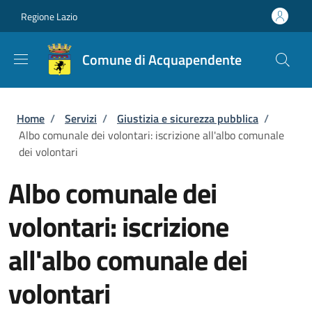
Salta al contenuto principale
Skip to footer content
Regione Lazio
Comune di Acquapendente
Briciole di pane
Home
/
Servizi
/
Giustizia e sicurezza pubblica
/
Albo comunale dei volontari: iscrizione all'albo comunale
dei volontari
Albo comunale dei
volontari: iscrizione
all'albo comunale dei
volontari