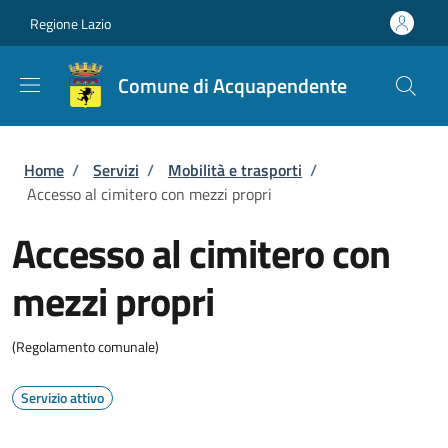
Salta al contenuto principale
Skip to footer content
Regione Lazio
Comune di Acquapendente
Briciole di pane
Home
/
Servizi
/
Mobilità e trasporti
/
Accesso al cimitero con mezzi propri
Accesso al cimitero con
mezzi propri
(Regolamento comunale)
Servizio attivo