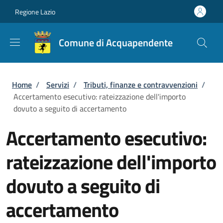
Salta al contenuto principale
Skip to footer content
Regione Lazio
Comune di Acquapendente
Briciole di pane
Home
/
Servizi
/
Tributi, finanze e contravvenzioni
/
Accertamento esecutivo: rateizzazione dell'importo
dovuto a seguito di accertamento
Accertamento esecutivo:
rateizzazione dell'importo
dovuto a seguito di
accertamento