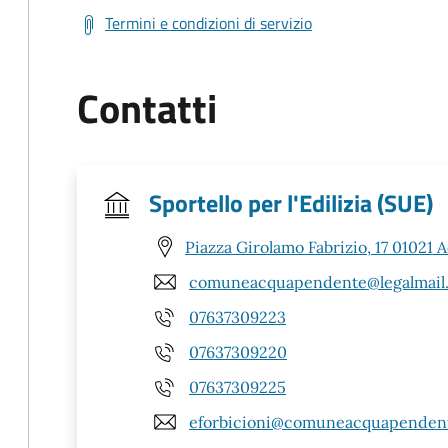
Termini e condizioni di servizio
Contatti
Sportello per l'Edilizia (SUE)
Piazza Girolamo Fabrizio, 17 01021
comuneacquapendente@legalmail.
07637309223
07637309220
07637309225
eforbicioni@comuneacquapendent