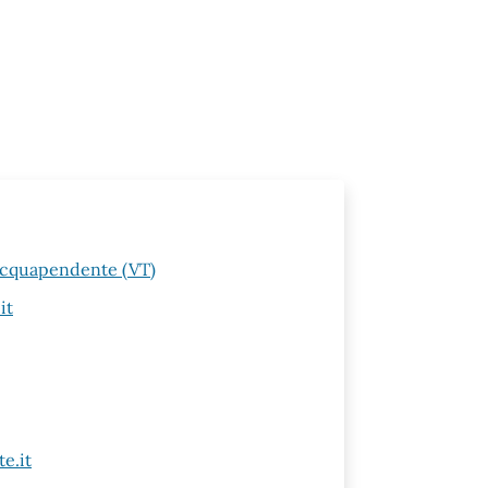
 Acquapendente (VT)
it
e.it