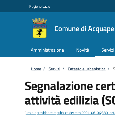
Salta al contenuto principale
Skip to footer content
Regione Lazio
Comune di Acquape
Amministrazione
Novità
Servizi
Briciole di pane
Home
/
Servizi
/
Catasto e urbanistica
/
S
Segnalazione certi
attività edilizia (S
(
urn:nir:presidente.repubblica:decreto:2001-06-06;380~ar