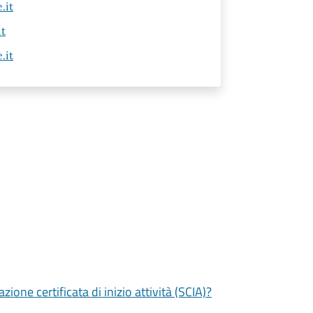
.it
t
.it
zione certificata di inizio attività (SCIA)?